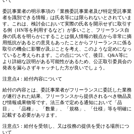
いて
委託事業者の明示事項の「業務委託事業者及び特定受託事業
者を識別できる情報」は氏名等には限られないとされていま
す。これは、検討会において実際の氏名を開示せずに取引す
る例（HN等を利用するなど）が多いこと、フリーランス自
身の氏名を明らかにすることは個人情報の観点から非常に摘
用抵抗があるとの意見もあったことからフリーランスに係る
取引の機会に影響が及ぶことを考え、このような定めになっ
ていると考えられます。この点について、後日、Q&A等に
より詳細な説明がある可能性があるため、公正取引委員会の
発表を漏らさずキャッチした方が良いでしょう。
注意点4
：給付内容について
給付の内容とは、委託事業者がフリーランスに委託した業務
が遂行された結果、フリーランスから提供されるべき物品及
び情報成果物等です。法三条で定める通知において「品
目」、「品種」、「数量」、「規格」、「仕様」等を明確に
記載する必要があります。
注意点5：
給付を受領し、又は役務の提供を受ける場所につ
いて