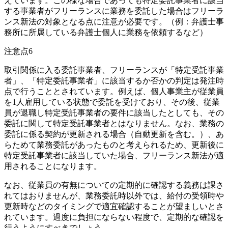
えています。この様な場合であっても特定委託事業者に該当
する事業者がフリーランスに業務を委託した場合はフリーラ
ンス新法の対象となる点に注意が必要です。（例：弁護士事
務所に所属している弁護士個人に業務を依頼するなど）
注意点6
取引関係に入る委託事業者、フリーランスが「特定受託事業
者」、「特定委託事業者」に該当するか否かの判定は発注時
点で行うこととされています。例えば、個人事業主が従業員
を1人雇用している状態で委託を受けており、その後、従業
員が退職し特定受託事業者の要件に該当したとしても、その
委託に関して特定受託事業者とはなりません。なお、業務の
委託に係る契約が更新される場合（自動更新を含む。）、あ
らためて業務委託があったものと考えられるため、更新後に
特定受託事業者に該当していた場合、フリーランス新法が適
用されることになります。
なお、従業員の有無についての定期的に確認する義務は課さ
れてはおりませんが、業務委託時以外では、給付の受領時や
更新時などのタイミングで適宜確認することが望ましいとさ
れています。過度に負担にならない程度で、定期的な確認を
行うようにすべきでしょう。