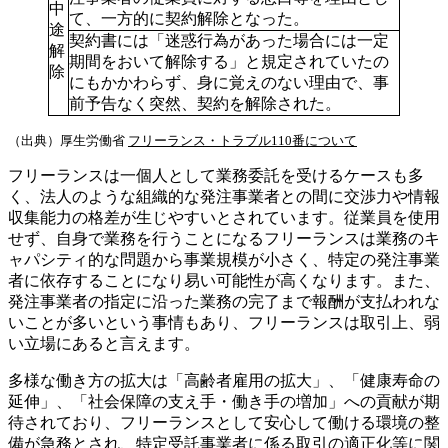
中
て、一方的に契約解除となった。
途
契約書には「迷惑行為があった場合には一定
解
期間をおいて解除する」と規定されていたの
除
にもかかわらず、身に覚えのない理由で、事
前予告なく突然、契約を解除された。
（出典）厚生労働省
フリーランス・トラブル110番について
フリーランスは一個人として業務委託を受けるケースも多
く、法人のような組織的な発注事業者との間に交渉力や情報
収集能力の格差が生じやすいとされています。従業員を使用
せず、自身で業務を行うことになるフリーランスは業務のキ
ャパシティ的な問題から事業規模が小さく、特定の発注事業
者に依存することになり易い可能性が高くなります。また、
発注事業者の指定に沿った業務の完了まで報酬が支払われな
いことが多いという事情もあり、フリーランスは取引上、弱
い立場にあると言えます。
多様な働き方の拡大は「高齢者雇用の拡大」、「健康寿命の
延伸」、「社会保障の支え手・働き手の増加」への貢献が期
待されており、フリーランスとして安心して働ける環境の整
備が急務とされ、特定受託事業者に係る取引の適正化等に関