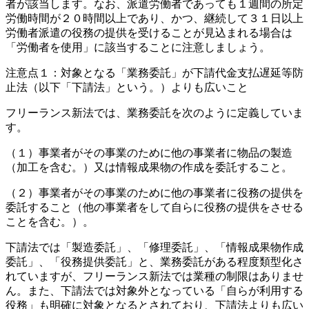
者が該当します。なお、派遣労働者であっても１週間の所定
労働時間が２０時間以上であり、かつ、継続して３１日以上
労働者派遣の役務の提供を受けることが見込まれる場合は
「労働者を使用」に該当することに注意しましょう。
注意点１：
対象となる「業務委託」が下請代金支払遅延等防
止法（以下「下請法」という。）よりも広いこと
フリーランス新法では、業務委託を次のように定義していま
す。
（１）事業者がその事業のために他の事業者に物品の製造
（加工を含む。）又は情報成果物の作成を委託すること。
（２）事業者がその事業のために他の事業者に役務の提供を
委託すること（他の事業者をして自らに役務の提供をさせる
ことを含む。）。
下請法では「製造委託」、「修理委託」、「情報成果物作成
委託」、「役務提供委託」と、業務委託がある程度類型化さ
れていますが、フリーランス新法では業種の制限はありませ
ん。また、下請法では対象外となっている「自らが利用する
役務」も明確に対象となるとされており、下請法よりも広い