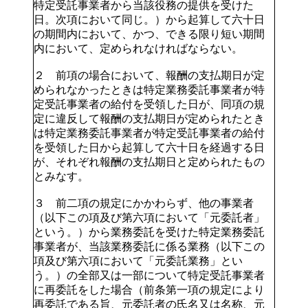
特定受託事業者から当該役務の提供を受けた
日。次項において同じ。）から起算して六十日
の期間内において、かつ、できる限り短い期間
内において、定められなければならない。
２ 前項の場合において、報酬の支払期日が定
められなかったときは特定業務委託事業者が特
定受託事業者の給付を受領した日が、同項の規
定に違反して報酬の支払期日が定められたとき
は特定業務委託事業者が特定受託事業者の給付
を受領した日から起算して六十日を経過する日
が、それぞれ報酬の支払期日と定められたもの
とみなす。
３ 前二項の規定にかかわらず、他の事業者
（以下この項及び第六項において「元委託者」
という。）から業務委託を受けた特定業務委託
事業者が、当該業務委託に係る業務（以下この
項及び第六項において「元委託業務」とい
う。）の全部又は一部について特定受託事業者
に再委託をした場合（前条第一項の規定により
再委託である旨、元委託者の氏名又は名称、元