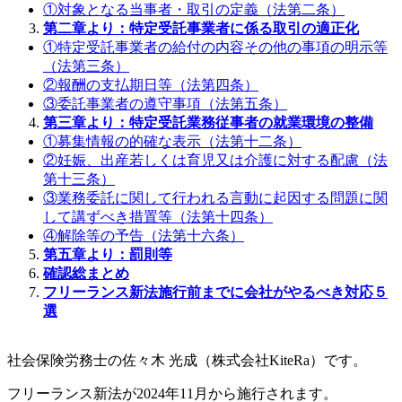
①対象となる当事者・取引の定義（法第二条）
第二章より：特定受託事業者に係る取引の適正化
①特定受託事業者の給付の内容その他の事項の明示等
（法第三条）
②報酬の支払期日等（法第四条）
③委託事業者の遵守事項（法第五条）
第三章より：特定受託業務従事者の就業環境の整備
①募集情報の的確な表示（法第十二条）
②妊娠、出産若しくは育児又は介護に対する配慮（法
第十三条）
③業務委託に関して行われる言動に起因する問題に関
して講ずべき措置等（法第十四条）
④解除等の予告（法第十六条）
第五章より：罰則等
確認総まとめ
フリーランス新法施行前までに会社がやるべき対応５
選
社会保険労務士の佐々木 光成（株式会社KiteRa）です。
フリーランス新法が2024年11月から施行されます。