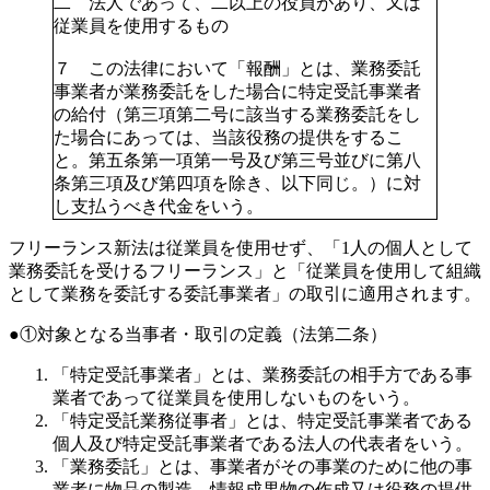
二 法人であって、二以上の役員があり、又は
従業員を使用するもの
７ この法律において「報酬」とは、業務委託
事業者が業務委託をした場合に特定受託事業者
の給付（第三項第二号に該当する業務委託をし
た場合にあっては、当該役務の提供をするこ
と。第五条第一項第一号及び第三号並びに第八
条第三項及び第四項を除き、以下同じ。）に対
し支払うべき代金をいう。
フリーランス新法は従業員を使用せず、「1人の個人として
業務委託を受けるフリーランス」と「従業員を使用して組織
として業務を委託する委託事業者」の取引に適用されます。
①対象となる当事者・取引の定義（法第二条）
「特定受託事業者」とは、業務委託の相手方である事
業者であって従業員を使用しないものをいう。
「特定受託業務従事者」とは、特定受託事業者である
個人及び特定受託事業者である法人の代表者をいう。
「業務委託」とは、事業者がその事業のために他の事
業者に物品の製造、情報成果物の作成又は役務の提供