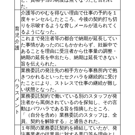
た。
介護等のやむを得ない理由で仕事の予約を１
度キャンセルしたところ、今後の契約打ち切
りを示唆するような脅しメールが送られてく
育
るようになった。
児
これまで発注者等の都合で納期が延長してい
介
た事情があったのにもかかわらず、妊娠中で
護
あることを理由に受注者から仕事量の調整・
納期の延長を申出たら、納期は延長できない
旨を伝えられた。
業務委託の発注先の相手方から事務所内で抱
きつかれるといったセクハラを継続的に受け
ハ
たことにより、ストレスで仕事の継続が難し
ラ
い状態となった。
ス
業務委託契約で働いている別のスタッフが発
メ
注者から罵倒されているのを探知し、その言
ン
動はパワハラである旨を指摘したところ、
ト
「（自分を含め）業務委託のスタッフは、全
員、契約を解除する」と通告された。
１年間の業務委託契約を締結していたが、発
注事業者の従業員に対する悪口等を理由とし