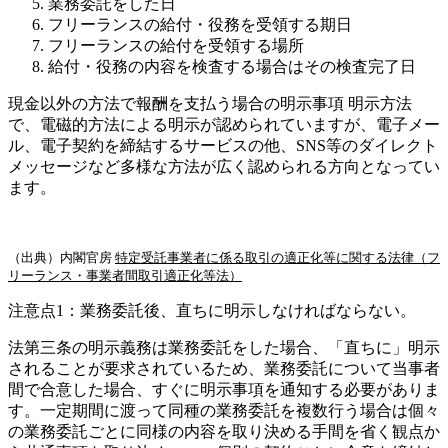
業務委託をした日
フリーランスの給付・役務を受領する期日
フリーランスの給付を受領する場所
給付・役務の内容を検査する場合はその検査完了日
現金以外の方法で報酬を支払う場合の明示事項 明示方法
で、電磁的方法による明示が認められていますが、電子メー
ル、電子契約を締結するサービスの他、SNS等のダイレクト
メッセージなど多様な方法が広く認められる方向となってい
ます。
（出典）内閣官房
特定受託事業者に係る取引の適正化等に関する法律（フ
リーランス・事業者間取引適正化等法）
注意点1：
業務委託後、直ちに明示しなければならない。
法第三条の明示義務は業務委託をした場合、「直ちに」明示
されることが要求されているため、業務委託について当事者
間で合意した場合、すぐに明示事項を通知する必要がありま
す。一定期間に渡って同種の業務委託を複数行う場合は個々
の業務委託ごとに同様の内容を取り決める手間を省く観点か