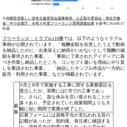
※
内閣官房新しい資本主義実現会議事務局・公正取引委員会・厚生労働
省・中小企業庁 令和４年度フリーランス実態調査結果
を参考にKiteRaで
作成
フリーランス・トラブル110番
では、以下のようなトラブル
事例が公開されています。「報酬金額を合意したうえで動画
を納品したのに、出来栄えに納得がいかないとして報酬の減
額を要求された事案」、「事前に了承されたアイディアに基
づき作業し納品したところ、コンセプト違いを理由にやり直
しを要請された事案」、「納品したサンプル作品が一方的に
販売・利用された事案」などが掲載されています。
A市とB市で実施する工事に関する業務委託を
受注したが、実際にはC市での工事であっ
た。さらに、急な休みを言い渡されることが
多々あり、予定されていた就業期間よりも大
募
幅に短い期間で業務が終了した。
集
応募フォームには資格手当が支払われる旨の
記載があったが、契約後、発注者に確認する
と、資格手当の制度は無くなったと言われ