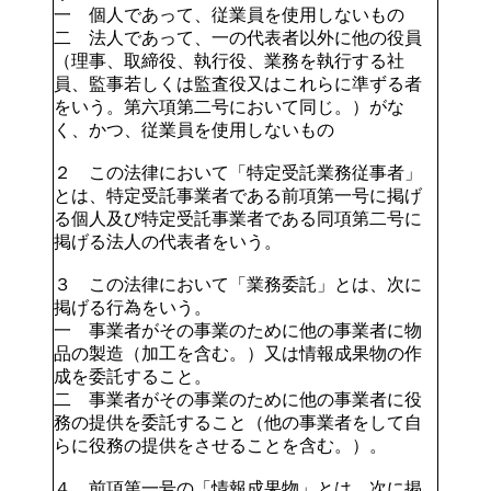
一 個人であって、従業員を使用しないもの
二 法人であって、一の代表者以外に他の役員
（理事、取締役、執行役、業務を執行する社
員、監事若しくは監査役又はこれらに準ずる者
をいう。第六項第二号において同じ。）がな
く、かつ、従業員を使用しないもの
２ この法律において「特定受託業務従事者」
とは、特定受託事業者である前項第一号に掲げ
る個人及び特定受託事業者である同項第二号に
掲げる法人の代表者をいう。
３ この法律において「業務委託」とは、次に
掲げる行為をいう。
一 事業者がその事業のために他の事業者に物
品の製造（加工を含む。）又は情報成果物の作
成を委託すること。
二 事業者がその事業のために他の事業者に役
務の提供を委託すること（他の事業者をして自
らに役務の提供をさせることを含む。）。
４ 前項第一号の「情報成果物」とは、次に掲