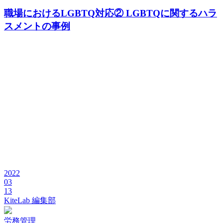
職場におけるLGBTQ対応② LGBTQに関するハラ
スメントの事例
2022
03
13
KiteLab 編集部
労務管理