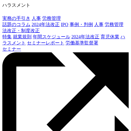
ハラスメント
実務の手引き
人事
労務管理
話題のコラム
2024年法改正
IPO
事例・判例
人事
労務管理
法改正・制度改正
特集
就業規則
年間スケジュール
2024年法改正
育児休業
ハ
ラスメント
セミナーレポート
労働基準監督署
セミナー