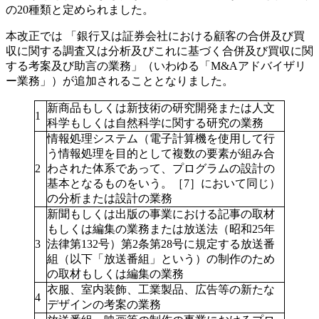
の20種類と定められました。
本改正では
「銀行又は証券会社における顧客の合併及び買
収に関する調査又は分析及びこれに基づく合併及び買収に関
する考案及び助言の業務」（いわゆる「M&Aアドバイザリ
ー業務」）
が追加されることとなりました。
新商品もしくは新技術の研究開発または人文
1
科学もしくは自然科学に関する研究の業務
情報処理システム（電子計算機を使用して行
う情報処理を目的として複数の要素が組み合
2
わされた体系であって、プログラムの設計の
基本となるものをいう。［7］において同じ）
の分析または設計の業務
新聞もしくは出版の事業における記事の取材
もしくは編集の業務または放送法（昭和25年
3
法律第132号）第2条第28号に規定する放送番
組（以下「放送番組」という）の制作のため
の取材もしくは編集の業務
衣服、室内装飾、工業製品、広告等の新たな
4
デザインの考案の業務