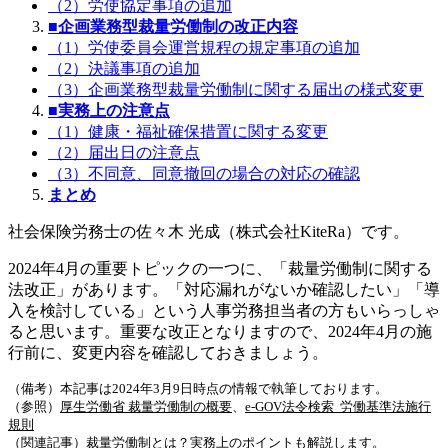
（2）労使協定事項の追加
■企画業務型裁量労働制の改正内容
（1）労使委員会運営規程の規定事項の追加
（2）決議事項の追加
（3）企画業務型裁量労働制に関する届出の様式変更
■
実務上の注意点
（1）健康・福祉確保措置に関する変更
（2）届出日の注意点
（3）不同意、同意撤回の場合の対応の確認
まとめ
社会保険労務士の佐々木 光成（株式会社KiteRa）です。
2024年4月の重要トピックの一つに、「裁量労働制に関する
法改正」があります。「対応漏れがないか確認したい」「導
入を検討している」という人事労務担当者の方もいらっしゃ
ると思います。重要な改正となりますので、2024年4月の施
行前に、変更内容を確認しておきましょう。
（備考）本記事は2024年3月9日時点の情報で執筆しております。
（参照）
厚生労働省 裁量労働制の概要
、
e-GOV法令検索 労働基準法施行
規則
（関連記事）
裁量労働制とは？実務上のポイントも解説します。