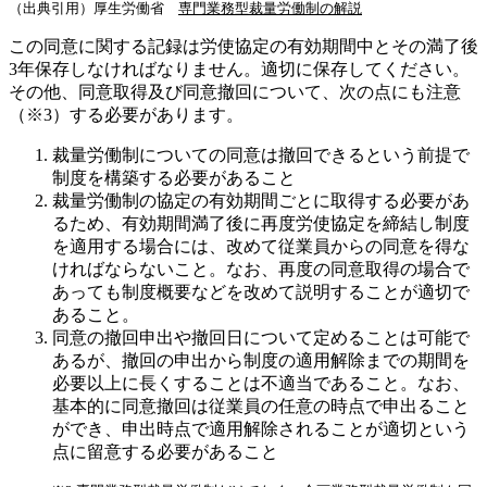
（出典引用）厚生労働省
専門業務型裁量労働制の解説
この同意に関する記録は労使協定の有効期間中とその満了後
3年保存しなければなりません。適切に保存してください。
その他、同意取得及び同意撤回について、次の点にも注意
（※3）する必要があります。
裁量労働制についての同意は撤回できるという前提で
制度を構築する必要があること
裁量労働制の協定の有効期間ごとに取得する必要があ
るため、有効期間満了後に再度労使協定を締結し制度
を適用する場合には、改めて従業員からの同意を得な
ければならないこと。なお、再度の同意取得の場合で
あっても制度概要などを改めて説明することが適切で
あること。
同意の撤回申出や撤回日について定めることは可能で
あるが、撤回の申出から制度の適用解除までの期間を
必要以上に長くすることは不適当であること。なお、
基本的に同意撤回は従業員の任意の時点で申出ること
ができ、申出時点で適用解除されることが適切という
点に留意する必要があること