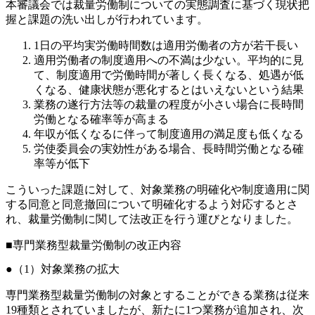
本審議会では裁量労働制についての実態調査に基づく現状把
握と課題の洗い出しが行われています。
1日の平均実労働時間数は適用労働者の方が若干長い
適用労働者の制度適用への不満は少ない。平均的に見
て、制度適用で労働時間が著しく長くなる、処遇が低
くなる、健康状態が悪化するとはいえないという結果
業務の遂行方法等の裁量の程度が小さい場合に長時間
労働となる確率等が高まる
年収が低くなるに伴って制度適用の満足度も低くなる
労使委員会の実効性がある場合、長時間労働となる確
率等が低下
こういった課題に対して、対象業務の明確化や制度適用に関
する同意と同意撤回について明確化するよう対応するとさ
れ、裁量労働制に関して法改正を行う運びとなりました。
■
専門業務型裁量労働制の改正内容
（1）対象業務の拡大
専門業務型裁量労働制の対象とすることができる業務は従来
19種類とされていましたが、新たに1つ業務が追加され、次