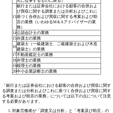
究に従事するものに限る）
銀行または証券会社における顧客の合併およ
び買収に関する調査または分析およびこれに
13
基づく合併および買収に関する考案および助
言の業務（いわゆるM＆Aアドバイザーの業
務）
14
公認会計士の業務
15
弁護士の業務
建築士（一級建築士、二級建築士および木造
16
建築士）の業務
17
不動産鑑定士の業務
18
弁理士の業務
19
税理士の業務
20
中小企業診断士の業務
「銀行または証券会社における顧客の合併および買収に関す
る調査または分析およびこれに基づく合併および買収に関す
る考案および助言の業務」については以下の点について注意
する必要があります。
対象労働者が「調査又は分析」と「考案及び助言」の