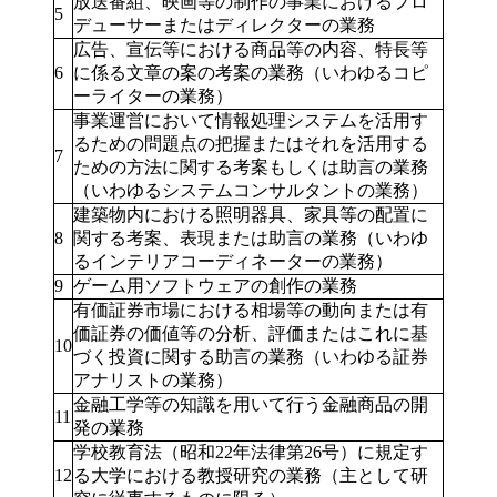
放送番組、映画等の制作の事業におけるプロ
5
デューサーまたはディレクターの業務
広告、宣伝等における商品等の内容、特長等
6
に係る文章の案の考案の業務（いわゆるコピ
ーライターの業務）
事業運営において情報処理システムを活用す
るための問題点の把握またはそれを活用する
7
ための方法に関する考案もしくは助言の業務
（いわゆるシステムコンサルタントの業務）
建築物内における照明器具、家具等の配置に
8
関する考案、表現または助言の業務（いわゆ
るインテリアコーディネーターの業務）
9
ゲーム用ソフトウェアの創作の業務
有価証券市場における相場等の動向または有
価証券の価値等の分析、評価またはこれに基
10
づく投資に関する助言の業務（いわゆる証券
アナリストの業務）
金融工学等の知識を用いて行う金融商品の開
11
発の業務
学校教育法（昭和22年法律第26号）に規定す
12
る大学における教授研究の業務（主として研