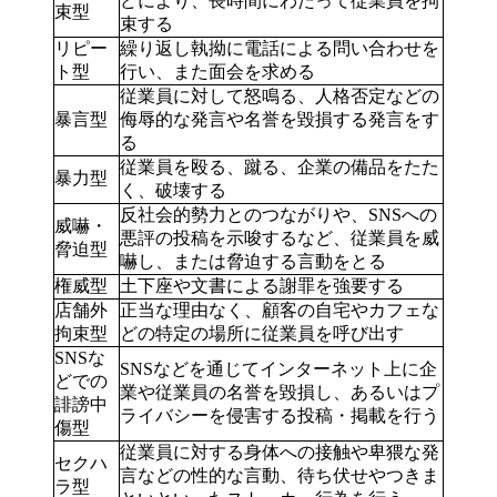
どにより、長時間にわたって従業員を拘
束型
束する
リピー
繰り返し執拗に電話による問い合わせを
ト型
行い、また面会を求める
従業員に対して怒鳴る、人格否定などの
暴言型
侮辱的な発言や名誉を毀損する発言をす
る
従業員を殴る、蹴る、企業の備品をたた
暴力型
く、破壊する
反社会的勢力とのつながりや、SNSへの
威嚇・
悪評の投稿を示唆するなど、従業員を威
脅迫型
嚇し、または脅迫する言動をとる
権威型
土下座や文書による謝罪を強要する
店舗外
正当な理由なく、顧客の自宅やカフェな
拘束型
どの特定の場所に従業員を呼び出す
SNSな
SNSなどを通じてインターネット上に企
どでの
業や従業員の名誉を毀損し、あるいはプ
誹謗中
ライバシーを侵害する投稿・掲載を行う
傷型
従業員に対する身体への接触や卑猥な発
セクハ
言などの性的な言動、待ち伏せやつきま
ラ型