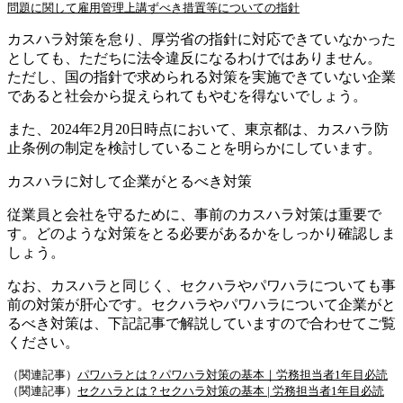
問題に関して雇用管理上講ずべき措置等についての指針
カスハラ対策を怠り、厚労省の指針に対応できていなかった
としても、ただちに法令違反になるわけではありません。
ただし、国の指針で求められる対策を実施できていない企業
であると社会から捉えられてもやむを得ないでしょう。
また、2024年2月20日時点において、東京都は、カスハラ防
止条例の制定を検討していることを明らかにしています。
カスハラに対して企業がとるべき対策
従業員と会社を守るために、事前のカスハラ対策は重要で
す。どのような対策をとる必要があるかをしっかり確認しま
しょう。
なお、カスハラと同じく、セクハラやパワハラについても事
前の対策が肝心です。セクハラやパワハラについて企業がと
るべき対策は、下記記事で解説していますので合わせてご覧
ください。
（関連記事）
パワハラとは？パワハラ対策の基本｜労務担当者1年目必読
（関連記事）
セクハラとは？セクハラ対策の基本 | 労務担当者1年目必読