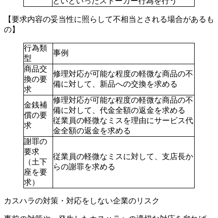
といといったストーカー行為を行う
【要求内容の妥当性に照らして不相当とされる場合があるも
の】
行為類
事例
型
商品交
修理対応が可能な程度の軽微な商品の不
換の要
備に対して、新品への交換を求める
求
修理対応が可能な程度の軽微な商品の不
金銭補
備に対して、代金全額の返金を求める
償の要
従業員の軽微なミスを理由にサービス代
求
金全額の返金を求める
謝罪の
要求
従業員の軽微なミスに対して、支店長か
（土下
らの謝罪を求める
座を要
求）
カスハラの対策・対応をしない企業のリスク