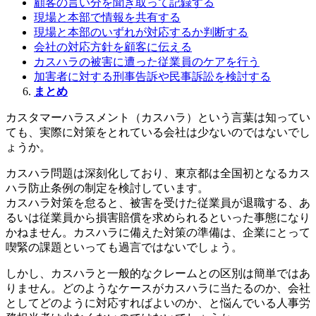
顧客の言い分を聞き取って記録する
現場と本部で情報を共有する
現場と本部のいずれが対応するか判断する
会社の対応方針を顧客に伝える
カスハラの被害に遭った従業員のケアを行う
加害者に対する刑事告訴や民事訴訟を検討する
まとめ
カスタマーハラスメント（カスハラ）という言葉は知ってい
ても、実際に対策をとれている会社は少ないのではないでし
ょうか。
カスハラ問題は深刻化しており、東京都は全国初となるカス
ハラ防止条例の制定を検討しています。
カスハラ対策を怠ると、被害を受けた従業員が退職する、あ
るいは従業員から損害賠償を求められるといった事態になり
かねません。カスハラに備えた対策の準備は、企業にとって
喫緊の課題といっても過言ではないでしょう。
しかし、カスハラと一般的なクレームとの区別は簡単ではあ
りません。どのようなケースがカスハラに当たるのか、会社
としてどのように対応すればよいのか、と悩んでいる人事労