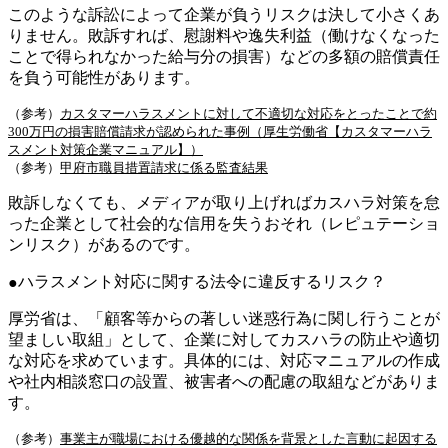
このような訴訟によって企業が負うリスクは決して小さくあ
りません。敗訴すれば、慰謝料や逸失利益（働けなくなった
ことで得られなかった給与分の損害）などの多額の賠償責任
を負う可能性があります。
（参考）
カスタマーハラスメントに対して不適切な対応をとったことで約
300万円の損害賠償請求が認められた事例（厚生労働省【カスタマーハラ
スメント対策企業マニュアル】）
（参考）
甲府市職員措置請求に係る監査結果
敗訴しなくても、メディアが取り上げればカスハラ対策を怠
った企業として社会的な信用を失うおそれ（レピュテーショ
ンリスク）があるのです。
ハラスメント対応に関する法令に違反するリスク？
厚労省は、「顧客等からの著しい迷惑行為に関し行うことが
望ましい取組」として、企業に対してカスハラの防止や適切
な対応を求めています。具体的には、対応マニュアルの作成
や社内相談窓口の設置、被害者への配慮の取組などがありま
す。
（参考）
事業主が職場における優越的な関係を背景とした言動に起因する