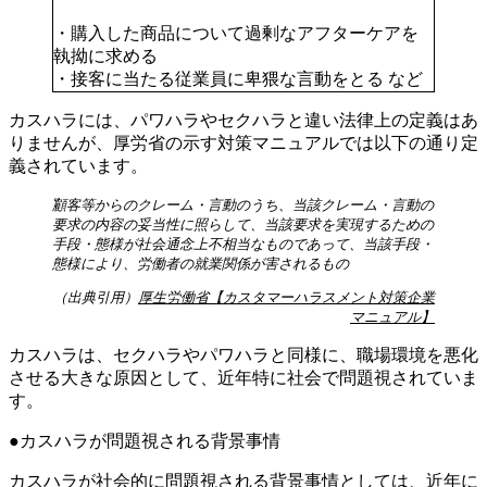
・購入した商品について過剰なアフターケアを
執拗に求める
・接客に当たる従業員に卑猥な言動をとる など
カスハラには、パワハラやセクハラと違い法律上の定義はあ
りませんが、厚労省の示す対策マニュアルでは以下の通り定
義されています。
顧客等からのクレーム・言動のうち、当該クレーム・言動の
要求の内容の妥当性に照らして、当該要求を実現するための
手段・態様が社会通念上不相当なものであって、当該手段・
態様により、労働者の就業関係が害されるもの
（出典引用）
厚生労働省【カスタマーハラスメント対策企業
マニュアル】
カスハラは、セクハラやパワハラと同様に、職場環境を悪化
させる大きな原因として、近年特に社会で問題視されていま
す。
カスハラが問題視される背景事情
カスハラが社会的に問題視される背景事情としては、近年に