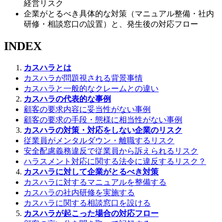
経営リスク
企業がとるべき具体的な対策（マニュアル整備・社内
研修・相談窓口の設置）と、発生後の対応フロー
INDEX
カスハラとは
カスハラが問題視される背景事情
カスハラと一般的なクレームとの違い
カスハラの代表的な事例
顧客の要求内容に妥当性がない事例
顧客の要求の手段・態様に相当性がない事例
カスハラの対策・対応をしない企業のリスク
従業員がメンタルダウン・離職するリスク
安全配慮義務違反で従業員から訴えられるリスク
ハラスメント対応に関する法令に違反するリスク？
カスハラに対して企業がとるべき対策
カスハラに対するマニュアルを整備する
カスハラの社内研修を実施する
カスハラに関する相談窓口を設ける
カスハラが起こった場合の対応フロー