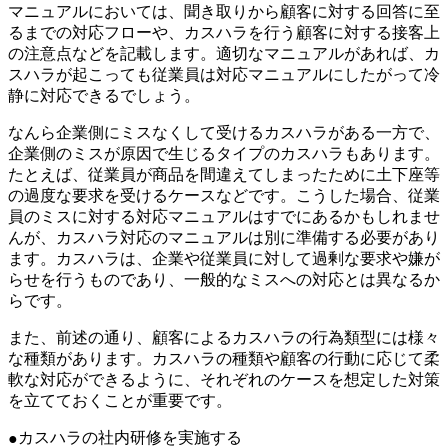
マニュアルにおいては、聞き取りから顧客に対する回答に至
るまでの対応フローや、カスハラを行う顧客に対する接客上
の注意点などを記載します。適切なマニュアルがあれば、カ
スハラが起こっても従業員は対応マニュアルにしたがって冷
静に対応できるでしょう。
なんら企業側にミスなくして受けるカスハラがある一方で、
企業側のミスが原因で生じるタイプのカスハラもあります。
たとえば、従業員が商品を間違えてしまったために土下座等
の過度な要求を受けるケースなどです。こうした場合、従業
員のミスに対する対応マニュアルはすでにあるかもしれませ
んが、カスハラ対応のマニュアルは別に準備する必要があり
ます。カスハラは、企業や従業員に対して過剰な要求や嫌が
らせを行うものであり、一般的なミスへの対応とは異なるか
らです。
また、前述の通り、顧客によるカスハラの行為類型には様々
な種類があります。カスハラの種類や顧客の行動に応じて柔
軟な対応ができるように、それぞれのケースを想定した対策
を立てておくことが重要です。
カスハラの社内研修を実施する