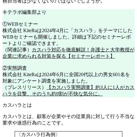
務担当者は少なくないのではないでしょうか。
キテラボ編集部より
①WEBセミナー
株式会社 KiteRaは2024年4月に「カスハラ」をテーマにした
WEBセミナーも開催しました。詳細は下記のセミナーレポ
ートよりご確認できます。
（関連記事）
カスハラ対応を徹底解説！弁護士と大学教授が
企業に求められる対策を探る【セミナーレポート】
②実態調査
株式会社 KiteRaは2024年6月に全国20代以上の男女601名を
対象にアンケート調査を実施しました。
（プレスリリース）
【カスハラ実態調査】約3人に1人がカス
ハラを目撃、そのうち約9割が不快な気分に。
カスハラとは
カスハラとは、
顧客が企業やその従業員に対して行う不当な
要求や迷惑行為のこと
です。
〈カスハラ行為例〉