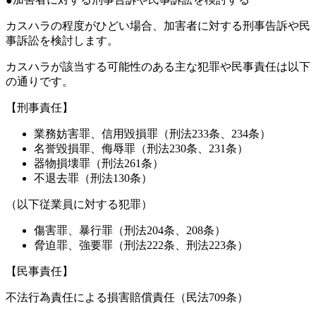
カスハラの程度がひどい場合、加害者に対する刑事告訴や民
事訴訟を検討します。
カスハラが該当する可能性のある主な犯罪や民事責任は以下
の通りです。
【刑事責任】
業務妨害罪、信用毀損罪（刑法233条、234条）
名誉毀損罪、侮辱罪（刑法230条、231条）
器物損壊罪（刑法261条）
不退去罪（刑法130条）
（以下従業員に対する犯罪）
傷害罪、暴行罪（刑法204条、208条）
脅迫罪、強要罪（刑法222条、刑法223条）
【民事責任】
不法行為責任による損害賠償責任（民法709条）