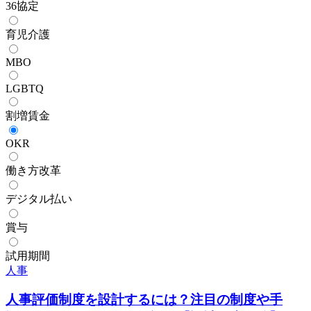
36協定
育児介護
MBO
LGBTQ
割増賃金
OKR
働き方改革
デジタル払い
賞与
試用期間
人事
人事評価制度を設計するには？注目の制度や手