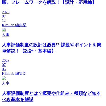
順、フレームワークを解説！【設計・応用編】
2023
07
12
KiteLab 編集部
人事
人事評価制度の設計は必要!? 課題やポイントを簡
単解説！【設計・基本編】
2023
07
05
KiteLab 編集部
人事
人事評価制度とは？概要や仕組み・種類など知る
べき基本を解説