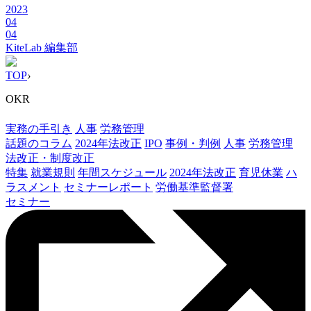
2023
04
04
KiteLab 編集部
TOP
›
OKR
実務の手引き
人事
労務管理
話題のコラム
2024年法改正
IPO
事例・判例
人事
労務管理
法改正・制度改正
特集
就業規則
年間スケジュール
2024年法改正
育児休業
ハ
ラスメント
セミナーレポート
労働基準監督署
セミナー