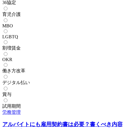
36協定
育児介護
MBO
LGBTQ
割増賃金
OKR
働き方改革
デジタル払い
賞与
試用期間
労務管理
アルバイトにも雇用契約書は必要？書くべき内容