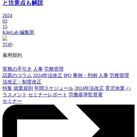
と注意点も解説
2024
03
15
KiteLab 編集部
TOP
›
雇用契約
実務の手引き
人事
労務管理
話題のコラム
2024年法改正
IPO
事例・判例
人事
労務管理
法改正・制度改正
特集
就業規則
年間スケジュール
2024年法改正
育児休業
ハ
ラスメント
セミナーレポート
労働基準監督署
セミナー