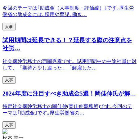
今回のテーマは｢助成金（人事制度・評価編）｣です｡厚生労
働省の助成金には､採用や育児､働き…
人事
試用期間は延長
できる！？延長する際の注意点を
社労…
社会保険労務士の西岡秀泰です。試用期間中の中途社員に対
して、「期待と少し違った」「解雇した…
人事
2024年度に注目すべき
助成金5選
！岡佳伸氏が解…
特定社会保険労務士の岡佳伸(岡佳伸事務所)です｡今回のテ
ーマは｢助成金｣です｡厚生労働省の…
人事
松本 幸一