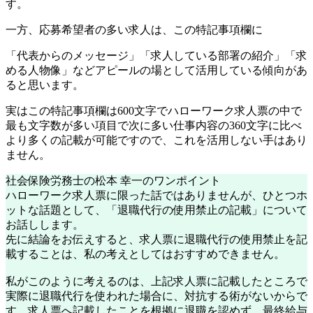
す。
一方、応募希望者の多い求人は、この特記事項欄に
「代表からのメッセージ」「求人している部署の紹介」「求
める人物像」などアピールの場として活用
している傾向があ
ると思います。
実はこの特記事項欄は600文字でハローワーク求人票の中で
最も文字数が多い項目で次に多い仕事内容の360文字に比べ
より多くの記載が可能ですので、これを活用しない手はあり
ません。
社会保険労務士の松本 幸一のワンポイント
ハローワーク求人票に限った話ではありませんが、ひとつホ
ットな話題として、
「退職代行の使用禁止の記載」
について
お話しします。
先に結論をお伝えすると、
求人票に退職代行の使用禁止を記
載することは、私の考えとしてはおすすめできません。
私がこのように考えるのは、上記求人票に記載したところで
実際に退職代行を使われた場合に、対抗する術がないからで
す。求人票へ記載したことを根拠に退職を認めず、最終給与