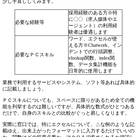
少し手直ししてみます。
採用経験のある方
※特
に〇〇（求人媒体やエ
必要な経験等
ージェント）の利用経
験者は優遇します
ワード、エクセルが使
える方
※Chatwork、イン
デントでの行頭調整、
必要なＰＣスキル
vlookup関数、index関
数、データ集計機能を
日常的に使用します
業務で利用するサービスやシステム、ソフト等あれば具体的
に記載しましょう。
ＰＣスキルについても、スペースに限りがあるため全ての機
能を列挙するのは難しいですが、具体的な数式がひとつある
だけで、自身のスキルとの比較がぐっと易しくなります。
実際に窓口では、特にエクセルについて、△な例のような記
載ゆえ、出来上がったフォーマットに入力するだけでいいの