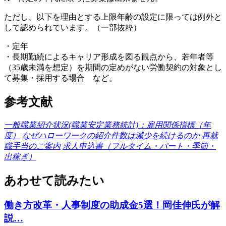
ただし、以下を理由とする上限年齢の設定に限っては例外と
して認められています。（一部抜粋）
・定年
・長期勤続によるキャリア形成を図る観点から、若年者等
（35歳未満を想定）を期間の定めがない労働契約の対象とし
て募集・採用する場合 など。
参考文献
一般職業紹介状況(職業安定業務統計)：雇用関係指標（年
度）
なぜハローワークの紹介件数は減少を続けるのか
再就
職手当のご案内
求人申込書（フルタイム・パート・季節・
出稼ぎ）
あわせて読みたい
働き方改革・人事制度の助成金
5選！岡佳伸氏が解
説…