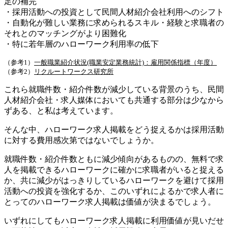
足の補完
・採用活動への投資として民間人材紹介会社利用へのシフト
・自動化が難しい業務に求められるスキル・経験と求職者の
それとのマッチングがより困難化
・特に若年層のハローワーク利用率の低下
（参考1）
一般職業紹介状況(職業安定業務統計)：雇用関係指標（年度）
（参考2）
リクルートワークス研究所
これら就職件数・紹介件数が減少している背景のうち、民間
人材紹介会社・求人媒体においても共通する部分は少なから
ずある、と私は考えています。
そんな中、ハローワーク求人掲載をどう捉えるかは採用活動
に対する費用感次第ではないでしょうか。
就職件数・紹介件数ともに減少傾向があるものの、無料で求
人を掲載できるハローワークに確かに求職者がいると捉える
か、共に減少がはっきりしているハローワークを避けて採用
活動への投資を強化するか、このいずれによるかで求人者に
とってのハローワーク求人掲載は価値が決まるでしょう。
いずれにしても
ハローワーク求人掲載に利用価値が見いだせ