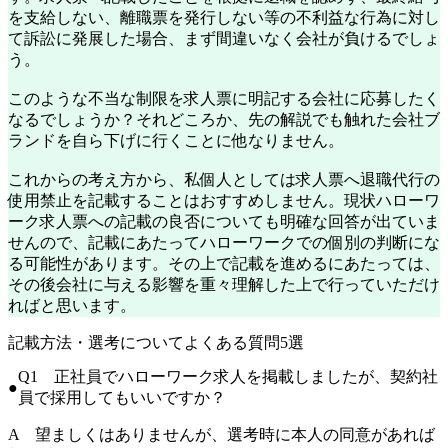
を支給しない、離職票を発行しない等の不利益な行為に対し
て訴訟に発展した場合、まず間違いなく会社が負けるでしょ
う。
このような不当な制限を求人票に明記する会社に応募したく
なるでしょうか？それどころか、先の解説でも触れた会社ブ
ランドを自ら下げに行くことに他なりません。
これからの考え方から、私個人としては求人票へ
退職代行の
使用禁止を記載することはおすすめしません。
現状ハローワ
ーク求人票への記載の良否についても明確な回答が出ていま
せんので、記載にあたってハローワークでの個別の判断にな
る可能性があります。その上で記載を進めるにあたっては、
その後会社に与える影響を重々理解した上で行っていただけ
ればと思います。
記載方法・選考についてよくある質問5選
Q1 正社員でハローワーク求人を掲載しましたが、契約社
員で採用してもいいですか？
A 望ましくはありませんが、選考時に本人の同意があれば