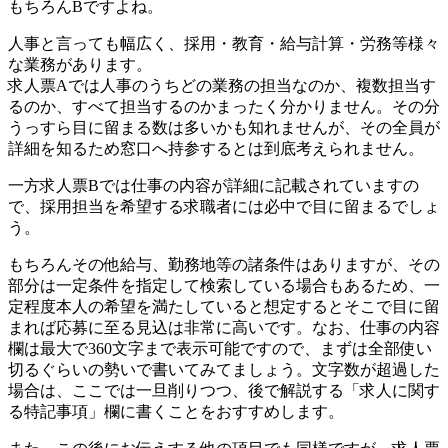
もちろんBですよね。
人事と言っても幅広く、採用・教育・給与計算・労務等様々
な業務があります。
求人票Aでは人事のうちどの業務の担当なのか、複数担当す
るのか、すべて担当するのかまったく分かりません。その分
うっすら目に留まる数は多いかも知れませんが、その全員が
詳細を知るため窓口へ持参するとは到底考えられません。
一方求人票Bでは仕事の内容が詳細に記載されていますの
で、採用担当を希望する求職者には必中で目に留まるでしょ
う。
もちろんその他給与、勤務地等の諸条件はありますが、その
部分は一定条件を指定して検索している場合もあるため、一
定程度本人の希望を満たしていると想定するとそこで目に留
まれば応募に至る見込は非常に高いです。なお、仕事の内容
欄は最大で360文字まで表示可能ですので、まずは全部使い
切るぐらいの勢いで書いてみてましょう。文字数が超過した
場合は、ここでは一旦削りつつ、後で解説する「求人に関す
る特記事項」欄に書くことをおすすめします。