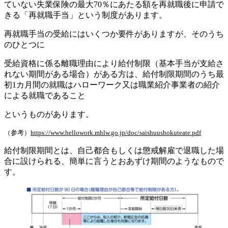
ていない失業保険の最大70％にあたる額を再就職後に申請で
きる「再就職手当」という制度があります。
再就職手当の受給にはいくつか要件がありますが、そのうち
のひとつに
受給資格に係る離職理由により給付制限（基本手当が支給さ
れない期間がある場合）がある方は、給付制限期間のうち最
初1カ月間の就職はハローワーク又は職業紹介事業者の紹介
による就職であること
というものがあります。
（参考）
https://www.hellowork.mhlw.go.jp/doc/saishuushokuteate.pdf
給付制限期間とは、自己都合もしくは懲戒解雇で退職した場
合に設けられる、簡単に言うとおあずけ期間のようなもので
す。