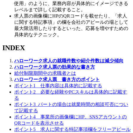
使用」のように、業務内容が具体的にイメージできる
レベルまで詳しく記載すること。
求人票の画像欄にHPのQRコードを載せたり、「求人
に関する特記事項」の欄を会社のアピールの場として
最大限活用したりするといった、応募を増やすための
具体的なテクニック。
INDEX
ハローワーク求人の就職件数や紹介件数は減少傾向
ハローワーク求人票の効果的な書き方
給付制限期間中の求職者とは
ハローワーク求人票 書き方のポイント
ポイント1 仕事内容は具体的に記載する
ポイント2 必要な経験やPCスキルは具体的に記載す
る
ポイント3 パートの場合は就業時間の相談可否につい
て記載する
ポイント4 事業所の画像欄にHP、SNSアカウントの
QRコードを表示させる
ポイント5 求人に関する特記事項欄をフリーアピール