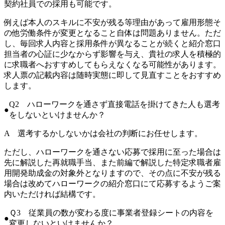
契約社員での採用も可能です。
例えば本人のスキルに不安が残る等理由があって雇用形態そ
の他労働条件が変更となること自体は問題ありません。ただ
し、毎回求人内容と採用条件が異なることが続くと紹介窓口
担当者の心証に少なからず影響を与え、貴社の求人を積極的
に求職者へおすすめしてもらえなくなる可能性があります。
求人票の記載内容は随時実態に即して見直すことをおすすめ
します。
Q2 ハローワークを通さず直接電話を掛けてきた人も選考
をしないといけませんか？
A 選考するかしないかは会社の判断にお任せします。
ただし、ハローワークを通さない応募で採用に至った場合は
先に解説した再就職手当、また前編で解説した特定求職者雇
用開発助成金の対象外となりますので、その点に不安が残る
場合は改めてハローワークの紹介窓口にて応募するようご案
内いただければ結構です。
Ｑ3 従業員の数が変わる度に事業者登録シートの内容を
変更しないといけませんか？