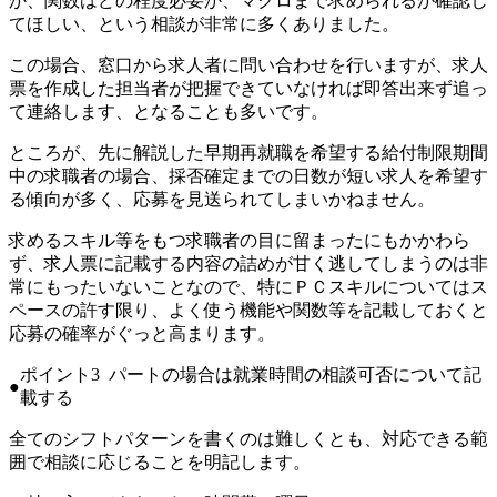
か、関数はどの程度必要か、マクロまで求められるか確認し
てほしい、という相談が非常に多くありました。
この場合、窓口から求人者に問い合わせを行いますが、求人
票を作成した担当者が把握できていなければ即答出来ず追っ
て連絡します、となることも多いです。
ところが、
先に解説した早期再就職を希望する給付制限期間
中の求職者の場合、採否確定までの日数が短い求人を希望す
る傾向が多く、応募を見送られてしまいかねません。
求めるスキル等をもつ求職者の目に留まったにもかかわら
ず、求人票に記載する内容の詰めが甘く逃してしまうのは非
常にもったいないことなので、
特にＰＣスキルについてはス
ペースの許す限り、よく使う機能や関数等を記載しておくと
応募の確率がぐっと高まります。
ポイント3 パートの場合は就業時間の相談可否について記
載する
全てのシフトパターンを書くのは難しくとも、対応できる範
囲で相談に応じることを明記します。