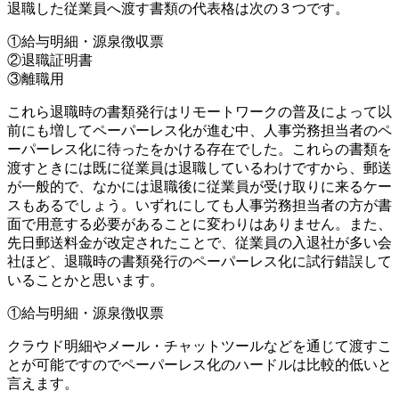
退職した従業員へ渡す書類の代表格は次の３つです。
①給与明細・源泉徴収票
②退職証明書
③離職用
これら退職時の書類発行はリモートワークの普及によって以
前にも増してペーパーレス化が進む中、人事労務担当者のペ
ーパーレス化に待ったをかける存在でした。これらの書類を
渡すときには既に従業員は退職しているわけですから、郵送
が一般的で、なかには退職後に従業員が受け取りに来るケー
スもあるでしょう。いずれにしても人事労務担当者の方が書
面で用意する必要があることに変わりはありません。また、
先日郵送料金が改定されたことで、従業員の入退社が多い会
社ほど、退職時の書類発行のペーパーレス化に試行錯誤して
いることかと思います。
①給与明細・源泉徴収票
クラウド明細やメール・チャットツールなどを通じて渡すこ
とが可能ですのでペーパーレス化のハードルは比較的低いと
言えます。