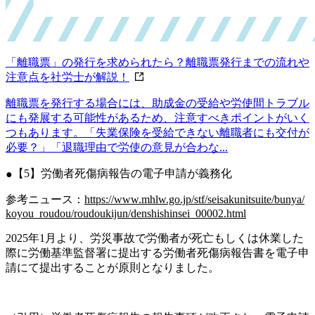
「離職票」の発行を求められたら？離職票発行までの流れや
注意点を社労士が解説！
離職票を発行する場合には、助成金の受給や労使間トラブル
にも発展する可能性があるため、注意すべきポイントがいく
つもあります。「失業保険を受給できない離職者にも交付が
必要？」「退職理由で労使の意見が合わな...
【5】労働者死傷病報告の電子申請が義務化
参考ニュース：
https://www.mhlw.go.jp/stf/seisakunitsuite/bunya/
koyou_roudou/roudoukijun/denshishinsei_00002.html
2025年1月より、労災事故で労働者が死亡もしくは休業した
際に労働基準監督署に提出する
労働者死傷病報告書を電子申
請にて提出することが原則となりました。