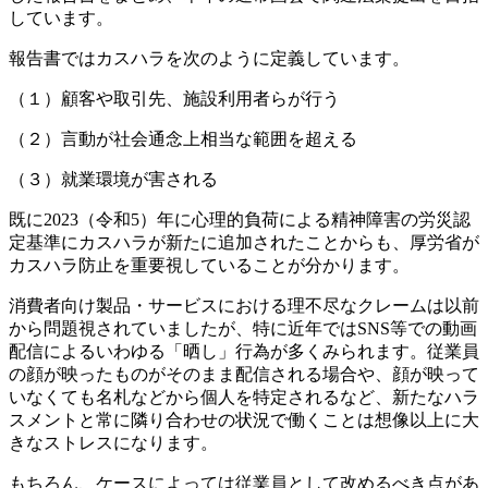
しています。
報告書ではカスハラを次のように定義しています。
（１）顧客や取引先、施設利用者らが行う
（２）言動が社会通念上相当な範囲を超える
（３）就業環境が害される
既に2023（令和5）年に心理的負荷による精神障害の労災認
定基準にカスハラが新たに追加されたことからも、厚労省が
カスハラ防止を重要視していることが分かります。
消費者向け製品・サービスにおける理不尽なクレームは以前
から問題視されていましたが、特に近年ではSNS等での動画
配信によるいわゆる「晒し」行為が多くみられます。従業員
の顔が映ったものがそのまま配信される場合や、顔が映って
いなくても名札などから個人を特定されるなど、新たなハラ
スメントと常に隣り合わせの状況で働くことは想像以上に大
きなストレスになります。
もちろん、ケースによっては従業員として改めるべき点があ