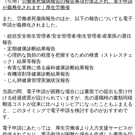
（引用）
労働者死傷病報告の報告事項が改正され、電子申請
が義務化されます｜厚生労働省
また、労働者死傷病報告のほか、以下の報告についても電子
申請が義務化されました。
・総括安全衛生管理者/安全管理者/衛生管理者/産業医の選任
報告
・定期健康診断結果報告
・心理的な負担の程度を把握するための検査（ストレスチェ
ック）結果等報告
・有害な業務に係る歯科健康診断結果報告
・有機溶剤等健康診断結果報告
・じん肺健康管理実施状況報告
当面の間、電子申請が困難な場合には書面での提出も受け付
ける経過措置が設けられていますが、先の退職時の書類同様
郵送コストが従来に比べよりシビアになったこともふまえる
と、このタイミングで電子申請を検討するのがおすすめで
す。
電子申請にあたっては、厚生労働省より入力支援サービスが
提供されており、電子申請が困難な場合も作成した書面を印