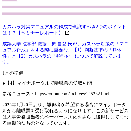
カスハラ対策マニュアルの作成で意識すべき2つのポイント
は！？【セミナーレポート】
成蹊大学 法学部 教授 原 昌登 氏が、カスハラ対策の「マニ
ュアル作成」をする際に重要な、【1】判断基準の「具体
性」と【2】カスハラの「類型化」について解説していま
す。
1月の準備
【4】マイナポータルで離職票の受取可能
参考ニュース：
https://roumu.com/archives/125232.html
2025年1月20日より、離職者が希望する場合にマイナポータ
ルから離職票を受け取れるようになります。この新サービス
は人事労務担当者のペーパーレス化をさらに後押ししてくれ
る画期的なものとなっています。