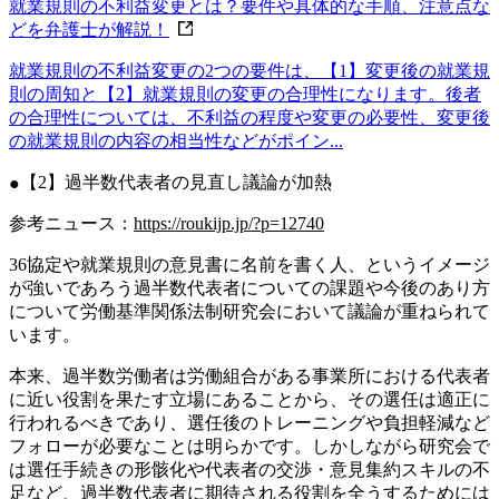
就業規則の不利益変更とは？要件や具体的な手順、注意点な
どを弁護士が解説！
就業規則の不利益変更の2つの要件は、【1】変更後の就業規
則の周知と【2】就業規則の変更の合理性になります。後者
の合理性については、不利益の程度や変更の必要性、変更後
の就業規則の内容の相当性などがポイン...
【2】過半数代表者の見直し議論が加熱
参考ニュース：
https://roukijp.jp/?p=12740
36協定や就業規則の意見書に名前を書く人、というイメージ
が強いであろう過半数代表者についての課題や今後のあり方
について労働基準関係法制研究会において議論が重ねられて
います。
本来、過半数労働者は労働組合がある事業所における代表者
に近い役割を果たす立場にあることから、その選任は適正に
行われるべきであり、選任後のトレーニングや負担軽減など
フォローが必要なことは明らかです。しかしながら研究会で
は
選任手続きの形骸化や代表者の交渉・意見集約スキルの不
足など、過半数代表者に期待される役割を全うするためには