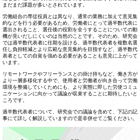
まだまだ課題が多い
とされています。
労働組合の専従役員とは異なり、通常の業務に加えて意見集
約などを行う必要があるため、労働者にとって過半数代表に
選出されること、選任後の役割を全うすることについての動
機が見いだしにくいのは当然のことです。そのため、研究会
では過半数代表者に任期を設ける、過半数代表者を複数名選
任し負担軽減とより広範な意見集約を目指すなど、過半数代
表者としての自覚を強める必要があることも意見に上がって
います。
リモートワークやフリーランスとの掛け持ちなど、働き方が
より一層多様化する中で、使用者と労働者が向き合って労働
環境を整備していくためにも、より実態に即した労使コミュ
ニケーションに向かって議論が収束することに期待したいと
ころです。
過半数代表者について、研究会での議論を含めて、下記の記
事にて詳しく解説していますので是非併せてご覧ください。