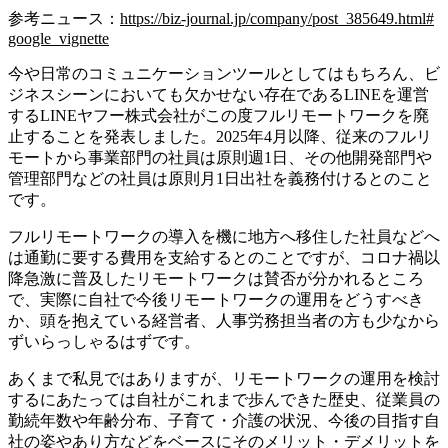
参考ニュース：
https://biz-journal.jp/company/post_385649.html#
google_vignette
今や日常のコミュニケーションツールとしてはもちろん、ビ
ジネスシーンにおいても欠かせない存在であるLINEを運営
するLINEヤフー株式会社がこの度フルリモートワークを廃
止することを発表しました。2025年4月以降、従来のフルリ
モートから事業部門の社員は原則週1日、その他開発部門や
管理部門などの社員は原則月1日出社を義務付けるとのこと
です。
フルリモートワークの導入を機に地方へ移住した社員などへ
は通勤に要する費用を支給するとのことですが、コロナ禍以
降急激に普及したリモートワークは賛否が分かれるところ
で、実際に自社で今後リモートワークの運用をどうすべき
か、頭を抱えている経営者、人事労務担当者の方も少なから
ずいらっしゃるはずです。
あくまで私見ではありますが、リモートワークの運用を検討
するにあたっては自社がこれまで歩んできた歴史、従業員の
勤続年数や年齢分布、子育て・介護の状況、今後の目指す自
社の姿やあり方などをベースにそのメリット・デメリットを