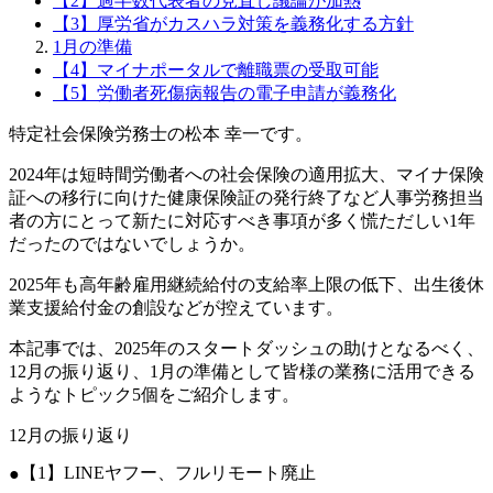
【2】過半数代表者の見直し議論が加熱
【3】厚労省がカスハラ対策を義務化する方針
1月の準備
【4】マイナポータルで離職票の受取可能
【5】労働者死傷病報告の電子申請が義務化
特定社会保険労務士の松本 幸一です。
2024年は短時間労働者への社会保険の適用拡大、マイナ保険
証への移行に向けた健康保険証の発行終了など人事労務担当
者の方にとって新たに対応すべき事項が多く慌ただしい1年
だったのではないでしょうか。
2025年も高年齢雇用継続給付の支給率上限の低下、出生後休
業支援給付金の創設などが控えています。
本記事では、2025年のスタートダッシュの助けとなるべく、
12月の振り返り、1月の準備として皆様の業務に活用できる
ようなトピック5個をご紹介します。
12月の振り返り
【1】LINEヤフー、フルリモート廃止