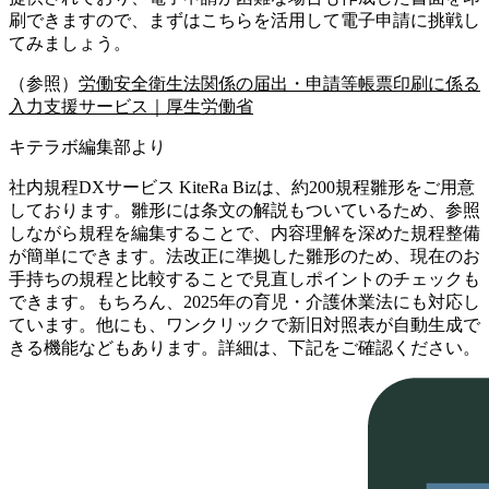
刷できますので、まずはこちらを活用して電子申請に挑戦し
てみましょう。
（参照）
労働安全衛生法関係の届出・申請等帳票印刷に係る
入力支援サービス｜厚生労働省
キテラボ編集部より
社内規程DXサービス KiteRa Bizは、
約200規程雛形をご用意
しております。
雛形には条文の解説もついているため、参照
しながら規程を編集することで、内容理解を深めた規程整備
が簡単にできます。法改正に準拠した雛形のため、現在のお
手持ちの規程と比較することで見直しポイントのチェックも
できます。
もちろん、2025年の育児・介護休業法にも対応し
ています。
他にも、
ワンクリックで新旧対照表が自動生成で
きる機能
などもあります。詳細は、下記をご確認ください。