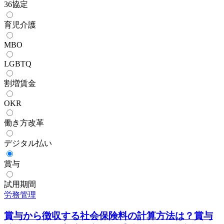
36協定
育児介護
MBO
LGBTQ
割増賃金
OKR
働き方改革
デジタル払い
賞与
試用期間
労務管理
賞与から徴収する社会保険料
の計算方法は？賞与