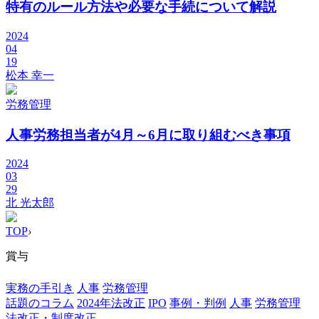
特有のルール方法や必要な手続について解説
2024
04
19
松本 幸一
労務管理
人事労務担当者が4月～6月に取り組むべき事項
2024
03
29
北 光太郎
TOP
›
賞与
実務の手引き
人事
労務管理
話題のコラム
2024年法改正
IPO
事例・判例
人事
労務管理
法改正・制度改正