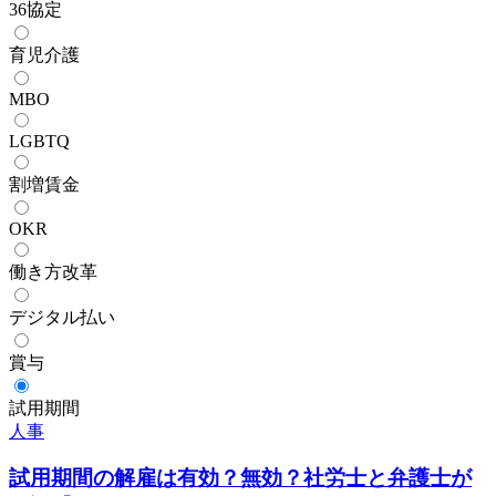
36協定
育児介護
MBO
LGBTQ
割増賃金
OKR
働き方改革
デジタル払い
賞与
試用期間
人事
試用期間の解雇
は有効？無効？社労士と弁護士が