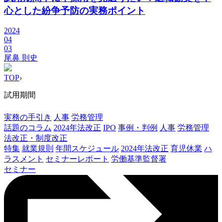
心とした紛争予防の実務ポイント
2024
04
03
尾鼻 則史
TOP
›
試用期間
実務の手引き
人事
労務管理
話題のコラム
2024年法改正
IPO
事例・判例
人事
労務管理
法改正・制度改正
特集
就業規則
年間スケジュール
2024年法改正
育児休業
ハ
ラスメント
セミナーレポート
労働基準監督署
セミナー