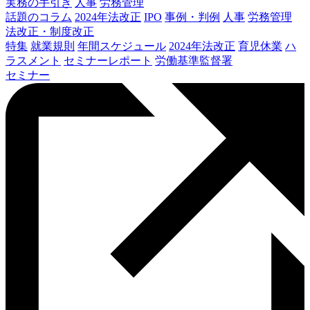
実務の手引き
人事
労務管理
話題のコラム
2024年法改正
IPO
事例・判例
人事
労務管理
法改正・制度改正
特集
就業規則
年間スケジュール
2024年法改正
育児休業
ハ
ラスメント
セミナーレポート
労働基準監督署
セミナー