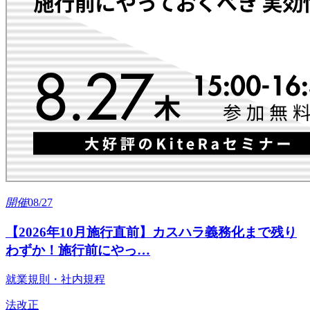
開
催
08/27
【2026年10月施行直前】カスハラ義務化まで残り
わずか！施行前にやっ…
就業規則・社内規程
法改正