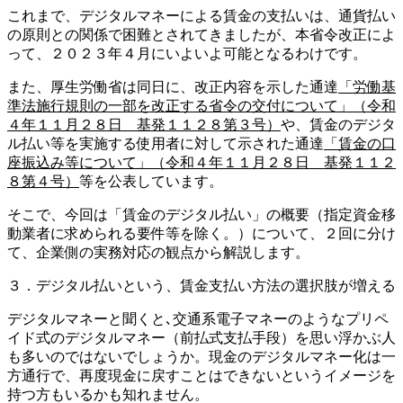
これまで、デジタルマネーによる賃金の支払いは、通貨払い
の原則との関係で困難とされてきましたが、本省令改正によ
って、２０２３年４月にいよいよ可能となるわけです。
また、厚生労働省は同日に、改正内容を示した通達
「労働基
準法施行規則の一部を改正する省令の交付について」（令和
４年１１月２８日 基発１１２８第３号）
や、賃金のデジタ
ル払い等を実施する使用者に対して示された通達
「賃金の口
座振込み等について」（令和４年１１月２８日 基発１１２
８第４号）
等を公表しています。
そこで、今回は「賃金のデジタル払い」の概要（指定資金移
動業者に求められる要件等を除く。）について、２回に分け
て、企業側の実務対応の観点から解説します。
３．デジタル払いという、賃金支払い方法の選択肢が増える
デジタルマネーと聞くと､交通系電子マネーのようなプリペ
イド式のデジタルマネー（前払式支払手段）を思い浮かぶ人
も多いのではないでしょうか。現金のデジタルマネー化は一
方通行で、再度現金に戻すことはできないというイメージを
持つ方もいるかも知れません。