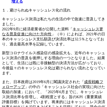
増える
１．避けられぬキャッシュレス化の流れ
キャッシュレス決済は私たちの生活の中で急速に普及してき
ました。
2022年9月に経済産業省が公開した資料「
キャッシュレス更
なる普及促進に向けた方向性
」（※）によれば、2021年の日
本のキャッシュレス支払額及び決済比率は32.5％となってお
り、過去最高水準を記録しています。
新型コロナウイルス感染症の感染拡大も、近年のキャッシュ
レス決済の普及を後押しする理由の一つとなりました。結果
として、生活には既に非接触型の決済方法が広がっており、
今後益々のキャッシュレス化は避けられない流れとなってい
ます。
また、日本政府は2019年6月に閣議決定された「
成長戦略フ
ォローアップ
」の中の「キャッシュレス社会の実現に向けた
取組の加速」において、「2025年6月までに、キャッシュレ
ス決済比率を倍増し、4割程度とする」旨のKPI（重要業績
評価目標）を掲げています。将来的にはキャッシュレス決済
比率を80％にまで引き上げることを目指しており、賃金のデ