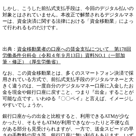
しかし、こうした前払式支払手段は、今回のデジタル払いの
対象とはされていません。本改正で解禁されるデジタルマネ
ーは、資金決済に関する法律における「資金移動業」によっ
て行われるものだけです。
出典：
資金移動業者の口座への賃金支払について 第178回
労働条件分科会（令和４年９月13日）資料NO.1（一部加
筆・修正）（厚生労働省）
なお、この資金移動業とは、多くのスマートフォン決済で採
用されている方式で、前払式支払手段のデジタルマネーと大
きく違うのは、一度自分のデジタルマネー口座に入金したお
金を現金や銀行口座に戻すこと、つまり『出金』することが
可能な点です。いわゆる『〇〇ペイ』と言えば、イメージし
やすいでしょうか。
銀行口座からの出金と比較すると、利用できるATMが少な
かったり、そもそもATMが利用できなかったりと不便な点
がある部分も見受けられますが、一方で、送金スピードの早
さや手数料の安さ等、銀行口座に無い利点もあります。いず