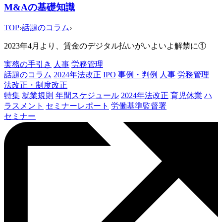
M&Aの基礎知識
TOP
›
話題のコラム
›
2023年4月より、賃金のデジタル払いがいよいよ解禁に①
実務の手引き
人事
労務管理
話題のコラム
2024年法改正
IPO
事例・判例
人事
労務管理
法改正・制度改正
特集
就業規則
年間スケジュール
2024年法改正
育児休業
ハ
ラスメント
セミナーレポート
労働基準監督署
セミナー